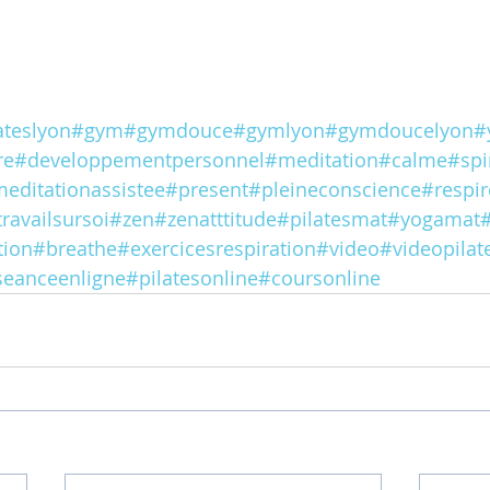
ateslyon
#gym
#gymdouce
#gymlyon
#gymdoucelyon
#
re
#developpementpersonnel
#meditation
#calme
#spi
editationassistee
#present
#pleineconscience
#respir
travailsursoi
#zen
#zenatttitude
#pilatesmat
#yogamat
#
tion
#breathe
#exercicesrespiration
#video
#videopilat
seanceenligne
#pilatesonline
#coursonline