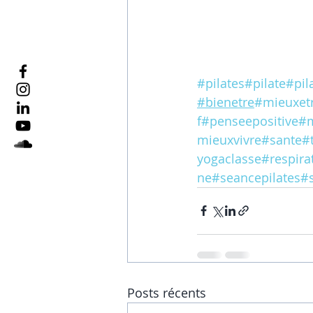
#pilates
#pilate
#pil
#bienetre
#mieuxet
f
#penseepositive
#m
mieuxvivre
#sante
#
yogaclasse
#respira
ne
#seancepilates
#
Posts récents