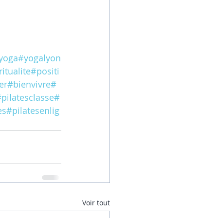
yoga
#yogalyon
ritualite
#positi
er
#bienvivre
#
pilatesclasse
#
es
#pilatesenlig
Voir tout