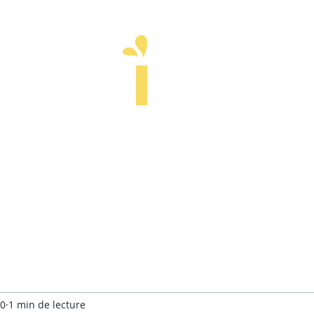
ps
Esprit
Stages
Entreprise
À pr
20
1 min de lecture