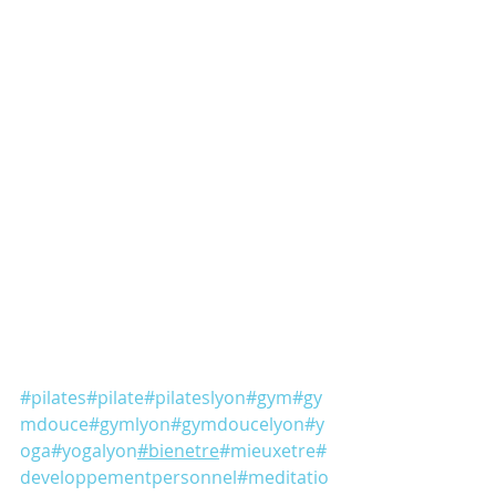
#pilates
#pilate
#pilateslyon
#gym
#gy
mdouce
#gymlyon
#gymdoucelyon
#y
oga
#yogalyon
#bienetre
#mieuxetre
#
developpementpersonnel
#meditatio