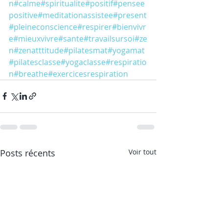
n
#calme
#spiritualite
#positif
#pensee
positive
#meditationassistee
#present
#pleineconscience
#respirer
#bienvivr
e
#mieuxvivre
#sante
#travailsursoi
#ze
n
#zenatttitude
#pilatesmat
#yogamat
#pilatesclasse
#yogaclasse
#respiratio
n
#breathe
#exercicesrespiration
Posts récents
Voir tout