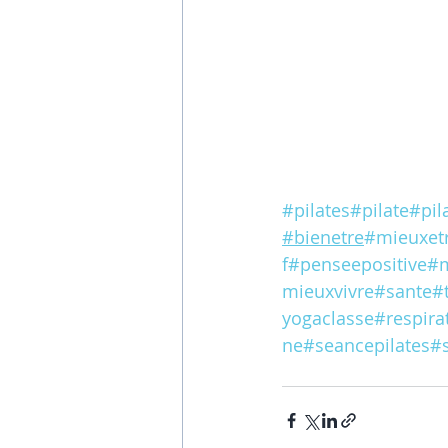
#pilates
#pilate
#pil
#bienetre
#mieuxet
f
#penseepositive
#m
mieuxvivre
#sante
#
yogaclasse
#respira
ne
#seancepilates
#