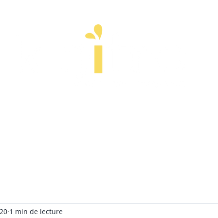
ps
Esprit
Stages
Entreprise
À pr
20
1 min de lecture