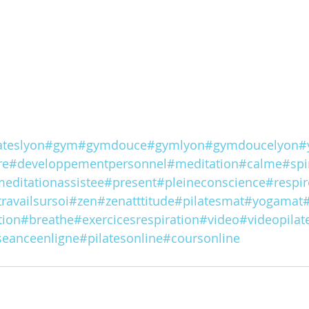
ateslyon
#gym
#gymdouce
#gymlyon
#gymdoucelyon
#
re
#developpementpersonnel
#meditation
#calme
#spi
editationassistee
#present
#pleineconscience
#respir
travailsursoi
#zen
#zenatttitude
#pilatesmat
#yogamat
#
tion
#breathe
#exercicesrespiration
#video
#videopilat
seanceenligne
#pilatesonline
#coursonline