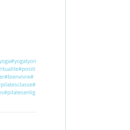
yoga
#yogalyon
ritualite
#positi
er
#bienvivre
#
pilatesclasse
#
es
#pilatesenlig