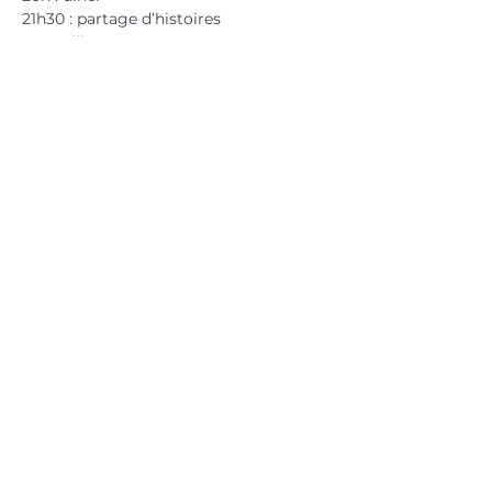
21h30 : partage d’histoires 
merveilleuses
Lundi :
9h : séance de Pilates sur gros ballons
10h : atelier sensoriel “ déconnecter 
l’esprit pour retrouver le corps ”
13h : brunch
14h : clôture du séjour : déclusion 
créative
17h : fin du stage
Partager cet événement
Kinitro
®
2026