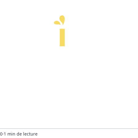
ps
Esprit
Stages
Entreprise
À pr
20
1 min de lecture