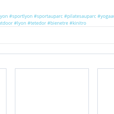
lyon
#sportlyon
#sportauparc
#pilatesauparc
#yogaa
tdoor
#lyon
#tetedor
#bienetre
#kinitro