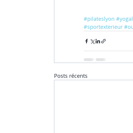
#pilateslyon
#yoga
#sportexterieur
#ou
Posts récents