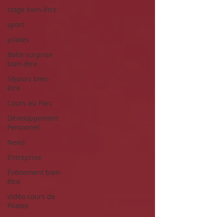
stage bien-être
sport
pilates
Boîte surprise
bien-être
Séjours bien-
être
Cours au Parc
Développement
Personnel
News
Entreprise
Évènement bien-
être
Vidéo cours de
Pilates