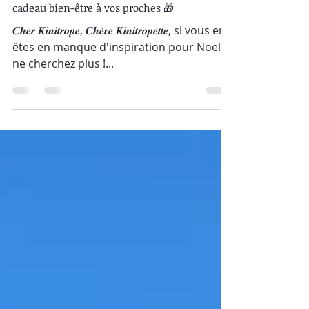
22 nov. 2023
1 min de lecture
𝗜𝗱𝗲́𝗲𝘀 𝗰𝗮𝗱𝗲𝗮𝘂𝘅 𝗽𝗼𝘂𝗿 𝗡𝗼𝗲̈𝗹: offrez un
cadeau bien-être à vos proches 🎁
𝑪𝒉𝒆𝒓 𝑲𝒊𝒏𝒊𝒕𝒓𝒐𝒑𝒆, 𝑪𝒉𝒆̀𝒓𝒆 𝑲𝒊𝒏𝒊𝒕𝒓𝒐𝒑𝒆𝒕𝒕𝒆, si vous en
êtes en manque d'inspiration pour Noël,
ne cherchez plus !...