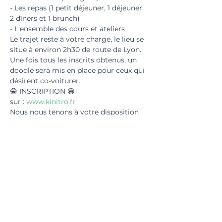
- Les repas (1 petit déjeuner, 1 déjeuner, 
2 dîners et 1 brunch)  
- L'ensemble des cours et ateliers  
Le trajet reste à votre charge, le lieu se 
situe à environ 2h30 de route de Lyon. 
Une fois tous les inscrits obtenus, un 
doodle sera mis en place pour ceux qui 
désirent co-voiturer.  
😁 INSCRIPTION 😁  
sur : 
www.kinitro.fr
Nous nous tenons à votre disposition 
pour toute question :  
Lucy : 06 15 07 10 89  
Valentin : 06 66 04 12 52  
kinitro.contact@gmail.com 
Billets
Complet