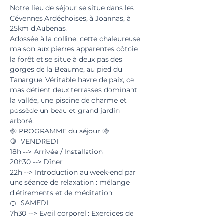
Notre lieu de séjour se situe dans les 
Cévennes Ardéchoises, à Joannas, à 
25km d'Aubenas.   
Adossée à la colline, cette chaleureuse 
maison aux pierres apparentes côtoie 
la forêt et se situe à deux pas des 
gorges de la Beaume, au pied du 
Tanargue. Véritable havre de paix, ce 
mas détient deux terrasses dominant 
la vallée, une piscine de charme et 
possède un beau et grand jardin 
arboré.   
🌞 PROGRAMME du séjour 🌞  
🍋  VENDREDI  
18h --> Arrivée / Installation  
20h30 --> Dîner   
22h --> Introduction au week-end par 
une séance de relaxation : mélange 
d'étirements et de méditation   
🍊  SAMEDI  
7h30 --> Eveil corporel : Exercices de 