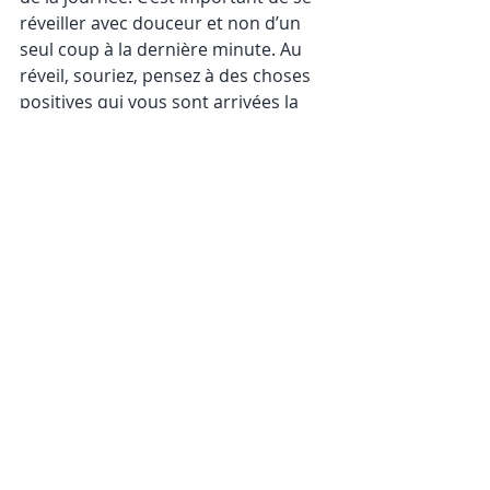
réveiller avec douceur et non d’un 
seul coup à la dernière minute. Au 
réveil, souriez, pensez à des choses 
positives qui vous sont arrivées la 
veille, visualiser de belles choses 
arrivant dans votre futur proche.
Une fois levé, il est très important de 
prendre 5-10 minutes rien que pour 
s’étirer et mobiliser son corps. 
Prenons l’exemple des chats, eux ont 
naturellement compris qu’il faut 
s’étirer quand on passe de la 
position allongée à debout.
C’est important de s’imposer, avec 
plaisir, une routine matinale afin de 
s’améliorer au quotidien. Nous 