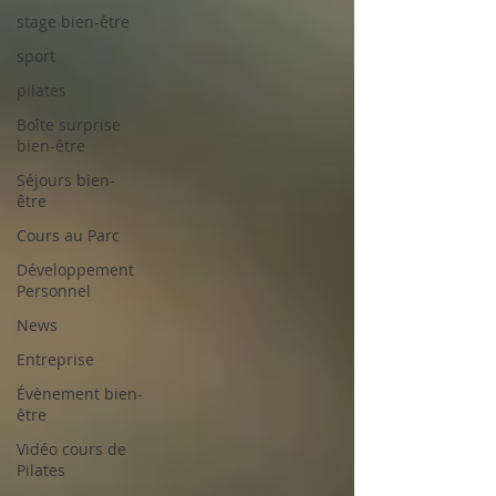
stage bien-être
sport
pilates
Boîte surprise
bien-être
Séjours bien-
être
Cours au Parc
Développement
Personnel
News
Entreprise
Évènement bien-
être
Vidéo cours de
Pilates