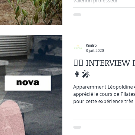
Valentin professeur
Kinitro
3 juil. 2020
🤹‍♀️ INTERVIEW
👩‍🎤
Apparemment Léopoldine 
apprécié le cours de Pilate
pour cette expérience très r