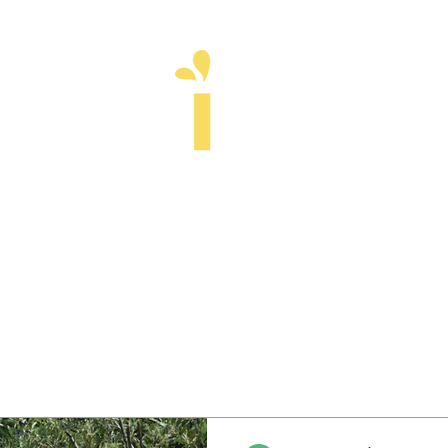
ps
Esprit
Stages
Entreprise
À pr