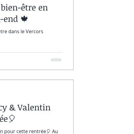
 bien-être en
k-end 🍁
être dans le Vercors
cy & Valentin
rée🎈
n pour cette rentrée🎈 Au