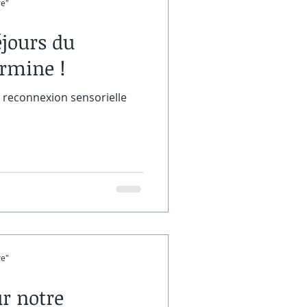
re"
éjours du
rmine !
 reconnexion sensorielle
re"
ur notre