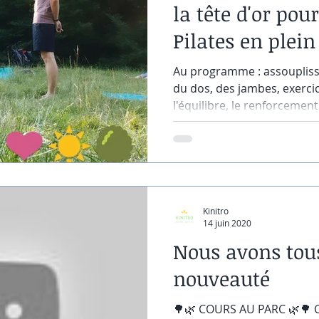
la tête d'or pou
Pilates en plein 
Au programme : assouplisse
du dos, des jambes, exercic
l'équilibre, le renforcement 
Kinitro
14 juin 2020
Nous avons tou
nouveauté
🌳🌿 COURS AU PARC 🌿🌳 C