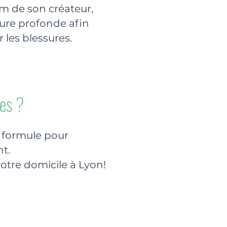
om de son créateur,
ture profonde afin
 les blessures.
tes ?
e formule pour
t.
otre domicile à Lyon!