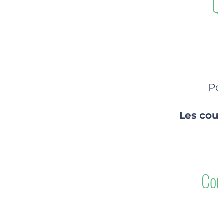
Q
Po
Les cou
Co