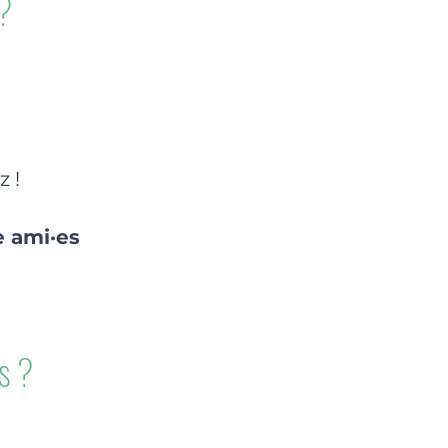
 ?
z !
e ami·es
s ?