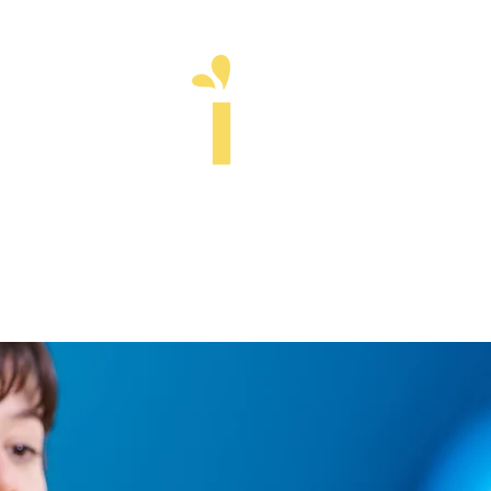
ps
Esprit
Stages
Entreprise
À pr