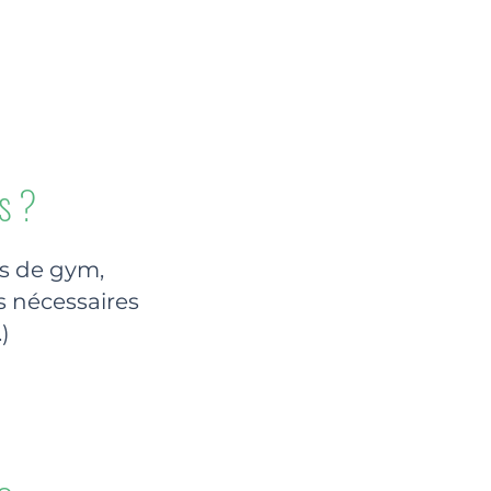
s ?
is de gym,
s nécessaires
)