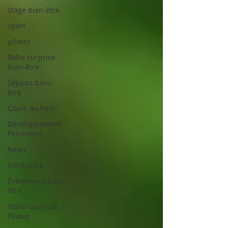
stage bien-être
sport
pilates
Boîte surprise
bien-être
Séjours bien-
être
Cours au Parc
Développement
Personnel
News
Entreprise
Évènement bien-
être
Vidéo cours de
Pilates