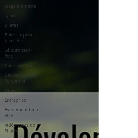
stage bien-être
sport
pilates
Boîte surprise
bien-être
Séjours bien-
être
Cours au Parc
Développement
Personnel
News
Entreprise
Évènement bien-
être
Vidéo cours de
Pilates