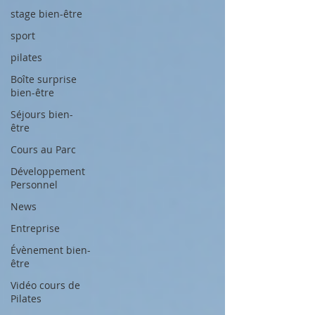
stage bien-être
sport
pilates
Boîte surprise
bien-être
Séjours bien-
être
Cours au Parc
Développement
Personnel
News
Entreprise
Évènement bien-
être
Vidéo cours de
Pilates