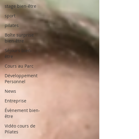
stage bien-être
sport
pilates
Boîte surprise
bien-être
Séjours bien-
être
Cours au Parc
Développement
Personnel
News
Entreprise
Évènement bien-
être
Vidéo cours de
Pilates