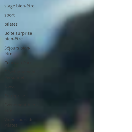
stage bien-être
sport
pilates
Boîte surprise
bien-être
Séjours bien-
être
Cours au Parc
Développement
Personnel
News
Entreprise
Évènement bien-
être
Vidéo cours de
Pilates