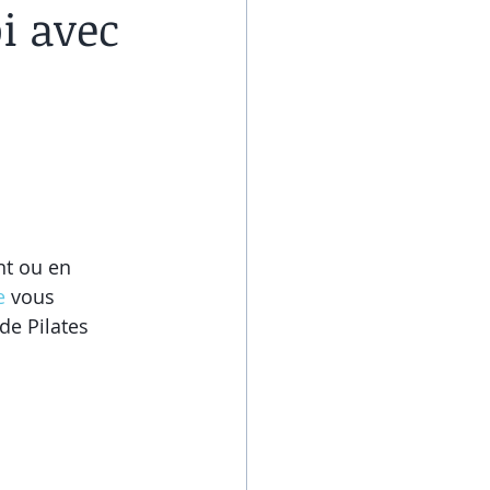
i avec
nt ou en 
e
 vous 
de Pilates 