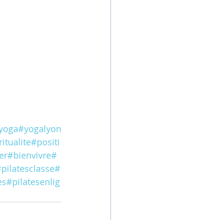
yoga
#yogalyon
ritualite
#positi
er
#bienvivre
#
pilatesclasse
#
es
#pilatesenlig