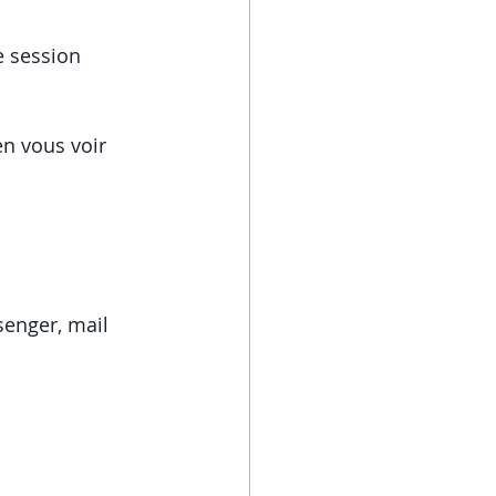
e session 
en vous voir 
senger, mail 