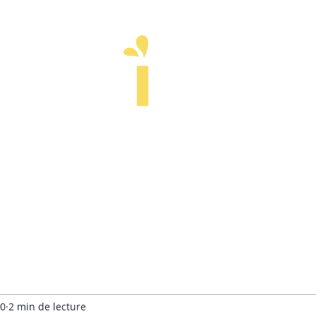
ps
Esprit
Stages
Entreprise
À pr
20
2 min de lecture