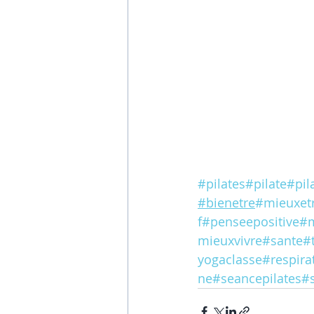
#pilates
#pilate
#pil
#bienetre
#mieuxet
f
#penseepositive
#m
mieuxvivre
#sante
#
yogaclasse
#respira
ne
#seancepilates
#