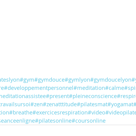
ateslyon
#gym
#gymdouce
#gymlyon
#gymdoucelyon
#
re
#developpementpersonnel
#meditation
#calme
#spi
editationassistee
#present
#pleineconscience
#respir
travailsursoi
#zen
#zenatttitude
#pilatesmat
#yogamat
#
tion
#breathe
#exercicesrespiration
#video
#videopilat
seanceenligne
#pilatesonline
#coursonline