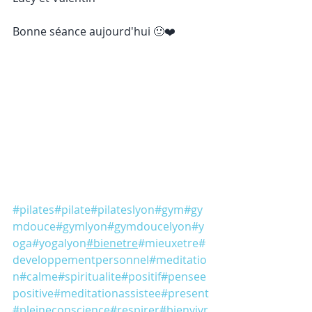
Bonne séance aujourd'hui 🙂❤️
#pilates
#pilate
#pilateslyon
#gym
#gy
mdouce
#gymlyon
#gymdoucelyon
#y
oga
#yogalyon
#bienetre
#mieuxetre
#
developpementpersonnel
#meditatio
n
#calme
#spiritualite
#positif
#pensee
positive
#meditationassistee
#present
#pleineconscience
#respirer
#bienvivr