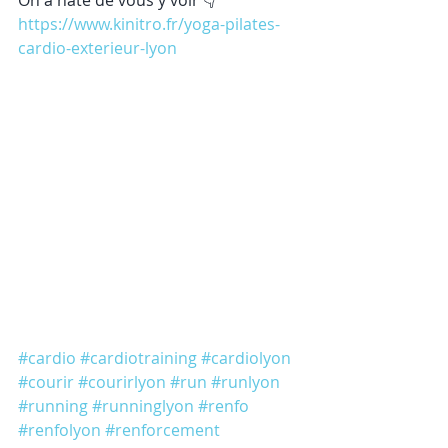
On a hâte de vous y voir 👇
https://www.kinitro.fr/yoga-pilates-
cardio-exterieur-lyon
#cardio
#cardiotraining
#cardiolyon
#courir
#courirlyon
#run
#runlyon
#running
#runninglyon
#renfo
#renfolyon
#renforcement