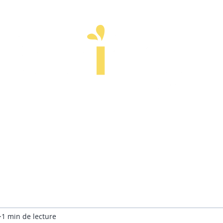
ps
Esprit
Stages
Entreprise
À pr
1 min de lecture