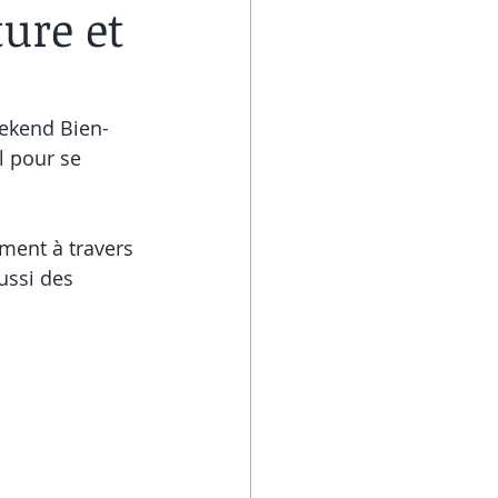
ture et
eekend Bien-
l pour se 
ment à travers 
ussi des 